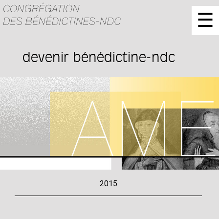
☰
devenir bénédictine-ndc
2015