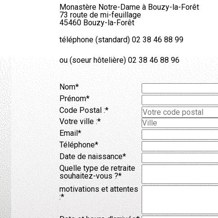
Monastère Notre-Dame à Bouzy-la-Forêt
73 route de mi-feuillage
45460 Bouzy-la-Forêt
téléphone (standard) 02 38 46 88 99
ou (soeur hôtelière) 02 38 46 88 96
Champ
Nom
*
obligatoire
Champ
Prénom
*
obligatoire
Champ
Code Postal :
*
obligatoire
Champ
Votre ville :
*
obligatoire
Champ
Email
*
obligatoire
Champ
Téléphone
*
obligatoire
Champ
Date de naissance
*
obligatoire
Champ
Quelle type de retraite
obligatoire
souhaitez-vous ?
*
Champ
motivations et attentes
obligatoire
:
*