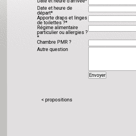
Champ
Date et heure d'arrivée
*
obligatoire
Champ
Date et heure de
obligatoire
départ
*
Champ
Apporte draps et linges
obligatoire
de toilettes ?
*
Champ
Régime alimentaire
obligatoire
particulier ou allergies ?
*
Chambre PMR ?
Autre question
< propositions